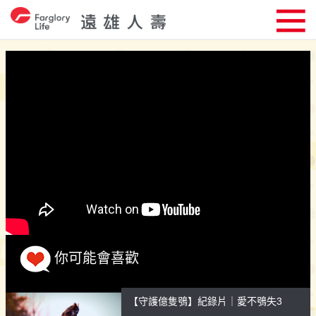
你可能會喜歡
【守護億隻鴞】紀錄片｜愛不鴞失3