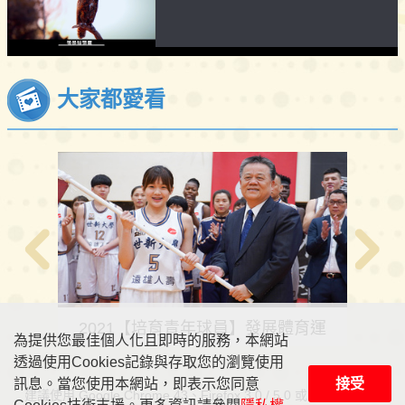
大家都愛看
華版
2021【培育青年球員】發展體育運
【
為提供您最佳個人化且即時的服務，本網站
透過使用Cookies記錄與存取您的瀏覽使用
動重要基石
訊息。當您使用本網站，即表示您同意
接受
建議使用 Google Chrome 43、Firefox 3.0 / 5.0 或 IE 11 以上版