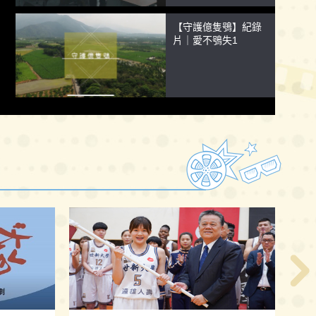
【守護億隻鴞】紀錄
片｜愛不鴞失1