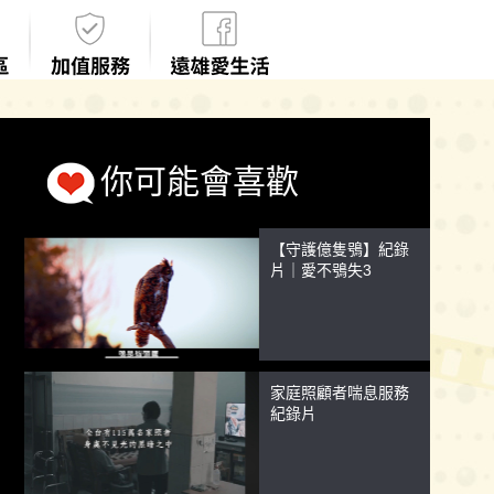
你可能會喜歡
【守護億隻鴞】紀錄
片｜愛不鴞失3
家庭照顧者喘息服務
紀錄片