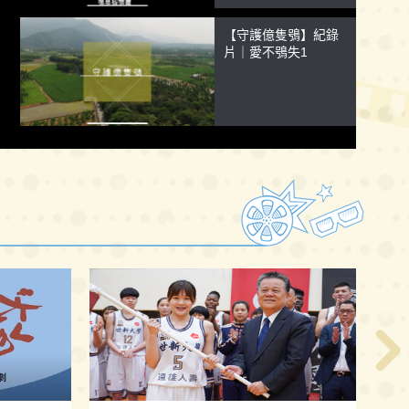
【守護億隻鴞】紀錄
片｜愛不鴞失1