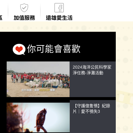
你可能會喜歡
2024海洋公民科學家
淨任務-淨灘活動
【守護億隻鴞】紀錄
片｜愛不鴞失3